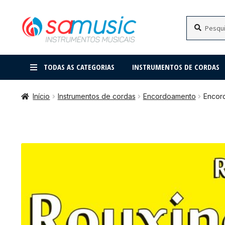
Pular
Pular
Pesquisar
Pesquisar
por:
para
para
navegação
o
conteúdo
TODAS AS CATEGORIAS
INSTRUMENTOS DE CORDAS
Início
Instrumentos de cordas
Encordoamento
Encord