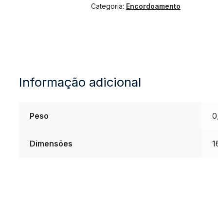
Categoria:
Encordoamento
10
Cordas
Rouxinol
Informação adicional
011
R52
Peso
0
+3ª
Dimensões
1
E
Palheta
quantidade