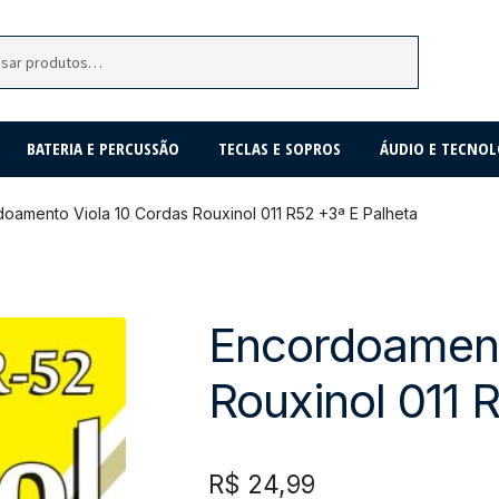
BATERIA E PERCUSSÃO
TECLAS E SOPROS
ÁUDIO E TECNOL
oamento Viola 10 Cordas Rouxinol 011 R52 +3ª E Palheta
Encordoament
Rouxinol 011 
R$
24,99