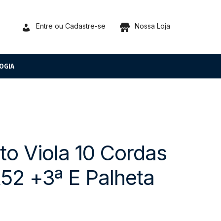
Entre ou Cadastre-se
Nossa Loja
OGIA
o Viola 10 Cordas
R52 +3ª E Palheta