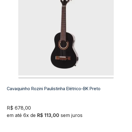
Violão Eletroacústico
Violão Infantil
Tarraxa
Expandi
Bateria e percussão
menu
descend
Expandi
Teclados e Sopros
menu
descend
Expandi
Áudio e Tecnologia
menu
descend
Cavaquinho Rozini Paulistinha Elétrico-BK Preto
R$
678,00
em até 6x de
R$
113,00
sem juros