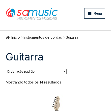
Pular
Pular
Menu
para
para
navegação
o
conteúdo
Expandi
Instrumentos de cordas
menu
Início
Instrumentos de cordas
Guitarra
Afinador
descend
Amplificador
Cavaquinho
Guitarra
Contrabaixo
Encordoamento
Guitarra
Palheta
Mostrando todos os 14 resultados
Pedal
Ukulele
Viola
Violão Acústico
Violão elétrico