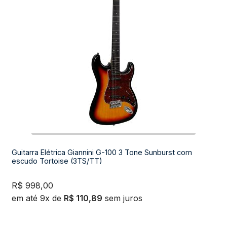
Violão Eletroacústico
Violão Infantil
Tarraxa
Expandi
Bateria e percussão
menu
descend
Expandi
Teclados e Sopros
menu
descend
Expandi
Áudio e Tecnologia
menu
descend
Guitarra Elétrica Giannini G-100 3 Tone Sunburst com
escudo Tortoise (3TS/TT)
R$
998,00
em até 9x de
R$
110,89
sem juros