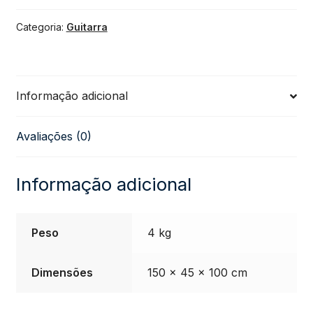
Categoria:
Guitarra
TG-
500
Informação adicional
Roxo
Avaliações (0)
Metálico
quantidade
Informação adicional
Peso
4 kg
Dimensões
150 × 45 × 100 cm