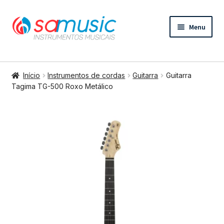
Pular
Pular
Menu
para
para
navegação
o
conteúdo
Expandi
Instrumentos de cordas
menu
Início
Instrumentos de cordas
Guitarra
Guitarra
descend
Expandi
Tagima TG-500 Roxo Metálico
Bateria e percussão
menu
descend
Expandi
Teclados e Sopros
menu
descend
Expandi
Áudio e Tecnologia
menu
descend