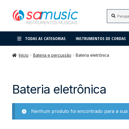
Pular
Pular
Pesquisar
Pesquisar
por:
para
para
navegação
o
conteúdo
TODAS AS CATEGORIAS
INSTRUMENTOS DE CORDAS
Início
Bateria e percussão
Bateria eletrônica
Bateria eletrônica
Nenhum produto foi encontrado para a sua 