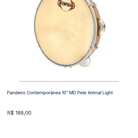
Tamborim
Expandi
Teclados e Sopros
menu
descend
Expandi
Áudio e Tecnologia
menu
descend
Pandeiro Contemporânea 10” MD Pele Animal Light
R$
188,00