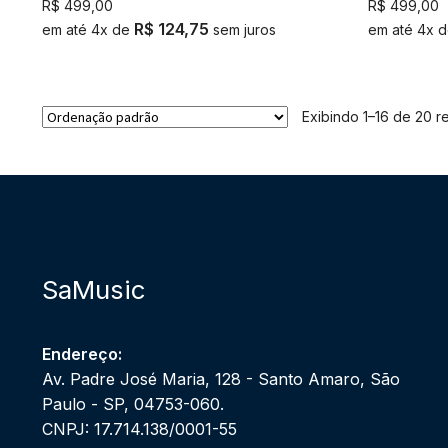
R$
499,00
R$
499,00
R$
124,75
em até 4x de
sem juros
em até 4x 
Exibindo 1–16 de 20 r
SaMusic
Endereço:
Av. Padre José Maria, 128 - Santo Amaro, São
Paulo - SP, 04753-060.
CNPJ: 17.714.138/0001-55