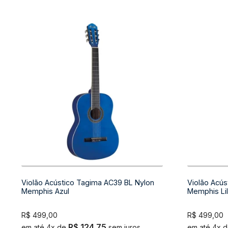
Violão Acústico Tagima AC39 BL Nylon
Violão Acús
Memphis Azul
Memphis Li
R$
499,00
R$
499,00
R$
124,75
em até 4x de
sem juros
em até 4x 