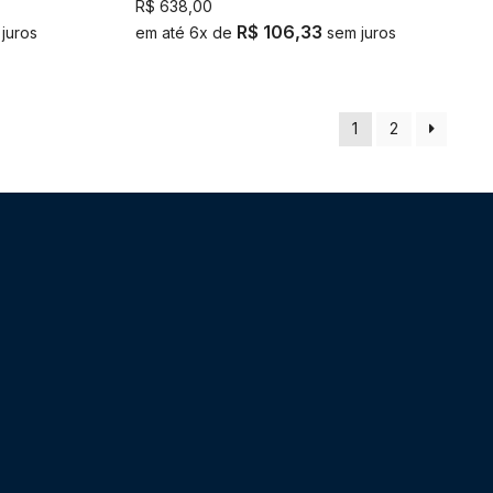
R$
638,00
R$
106,33
juros
em até 6x de
sem juros
1
2