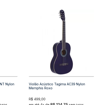
 NT Nylon
Violão Acústico Tagima AC39 Nylon
Memphis Roxo
R$
499,00
R$
124,75
juros
em até 4x de
sem juros