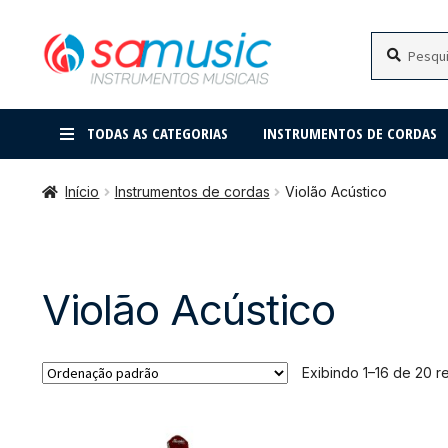
Pular
Pular
Pesquisar
Pesquisar
por:
para
para
navegação
o
conteúdo
TODAS AS CATEGORIAS
INSTRUMENTOS DE CORDAS
Início
Instrumentos de cordas
Violão Acústico
Violão Acústico
Exibindo 1–16 de 20 r