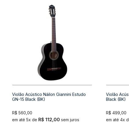
Violão Acústico Náilon Giannini Estudo
Violão Acúst
GN-15 Black (BK)
Black (BK)
R$
560,00
R$
499,00
R$
112,00
em até 5x de
sem juros
em até 4x 