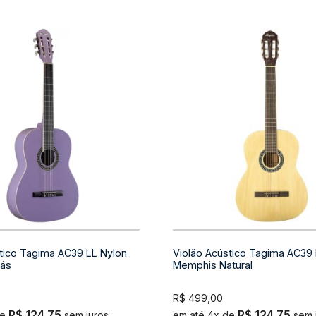
tico Tagima AC39 LL Nylon
Violão Acústico Tagima AC39
lás
Memphis Natural
R$
499,00
R$
124,75
R$
124,75
de
sem juros
em até 4x de
sem 