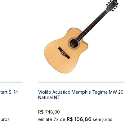
tart S-14
Violão Acústico Memphis Tagima MW 20
Natural NT
R$
748,00
R$
106,86
juros
em até 7x de
sem juros