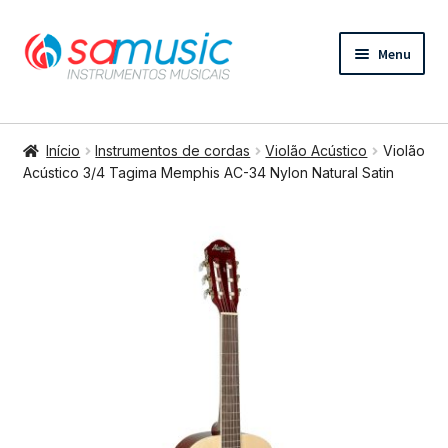
Pular
Pular
Menu
para
para
navegação
o
conteúdo
Expandi
Instrumentos de cordas
menu
Início
Instrumentos de cordas
Violão Acústico
Violão
descend
Expandi
Acústico 3/4 Tagima Memphis AC-34 Nylon Natural Satin
Bateria e percussão
menu
descend
Expandi
Teclados e Sopros
menu
descend
Expandi
Áudio e Tecnologia
menu
descend