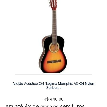
Violão Acústico 3/4 Tagima Memphis AC-34 Nylon
Sunburst
R$
440,00
em até 4x de
sem juros
R$
110,00