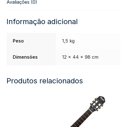
Avaliações (0)
AC-
34
Informação adicional
Nylon
Peso
1,5 kg
Natural
Dimensões
12 × 44 × 98 cm
Satin
quantidade
Produtos relacionados