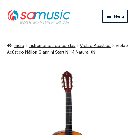
Pular
Pular
Menu
para
para
navegação
o
conteúdo
Expandi
Instrumentos de cordas
menu
Início
Instrumentos de cordas
Violão Acústico
Violão
descend
Expandi
Acústico Náilon Giannini Start N-14 Natural (N)
Bateria e percussão
menu
descend
Expandi
Teclados e Sopros
menu
descend
Expandi
Áudio e Tecnologia
menu
descend