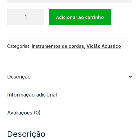
Violão
Adicionar ao carrinho
Acústico
Categorias:
Instrumentos de cordas
,
Violão Acústico
Náilon
Giannini
Descrição
Start
Informação adicional
N-
Avaliações (0)
14
Natural
Descrição