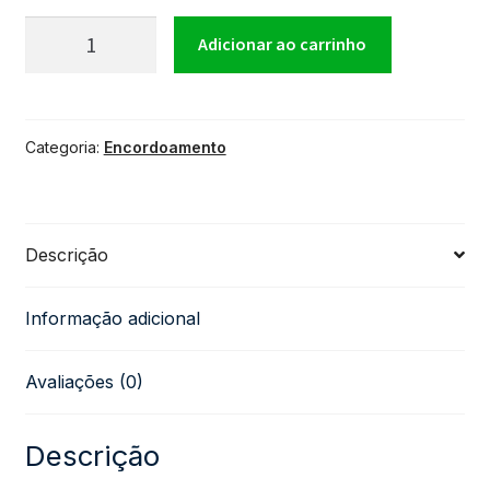
Encordoamento
Adicionar ao carrinho
para
Categoria:
Encordoamento
Violão
Nylon
Descrição
Signature
Informação adicional
Guinga
Avaliações (0)
Giannini
Bronze
Descrição