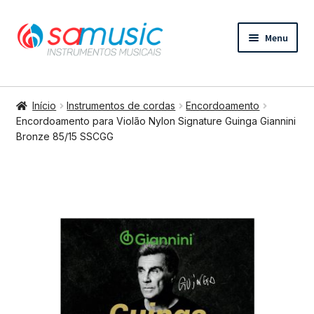
Pular
Pular
Menu
para
para
navegação
o
conteúdo
Expandi
Instrumentos de cordas
menu
Início
Instrumentos de cordas
Encordoamento
descend
Expandi
Encordoamento para Violão Nylon Signature Guinga Giannini
Bateria e percussão
Bronze 85/15 SSCGG
menu
descend
Expandi
Teclados e Sopros
menu
descend
Expandi
Áudio e Tecnologia
menu
descend