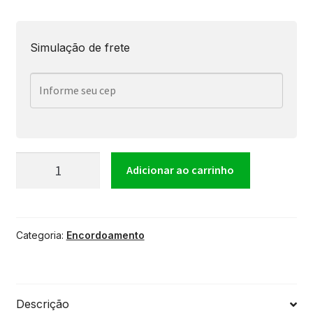
Simulação de frete
Encordoamento
Adicionar ao carrinho
para
Categoria:
Encordoamento
Guitarra
Giannini
Descrição