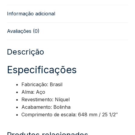
Nickel
Informação adicional
Round
Avaliações (0)
Wound
GEEGST10
Descrição
(.010
Especificações
–
Fabricação: Brasil
Alma: Aço
.046)
Revestimento: Níquel
Acabamento: Bolinha
quantidade
Comprimento de escala: 648 mm / 25 1/2″
Produtos relacionados