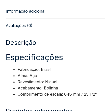
Nickel
Informação adicional
Round
Avaliações (0)
Wound
GEEGST8
Descrição
(.008
Especificações
–
Fabricação: Brasil
Alma: Aço
.038)
Revestimento: Níquel
Acabamento: Bolinha
quantidade
Comprimento de escala: 648 mm / 25 1/2″
Produtos relacionados