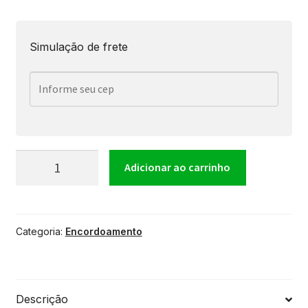
Simulação de frete
Encordoamento
Adicionar ao carrinho
para
Categoria:
Encordoamento
Guitarra
Giannini
Descrição