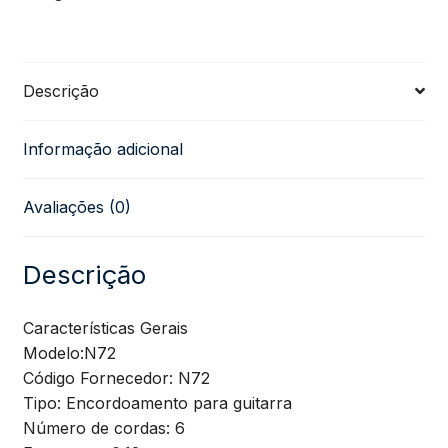
Guitarra
Elétrica
Descrição
NIG
Informação adicional
012
Avaliações (0)
quantidade
Descrição
Características Gerais
Modelo:N72
Código Fornecedor: N72
Tipo: Encordoamento para guitarra
Número de cordas: 6