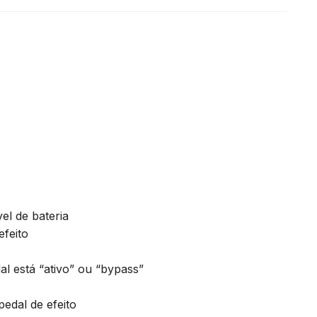
el de bateria
feito
 está “ativo” ou “bypass”
pedal de efeito