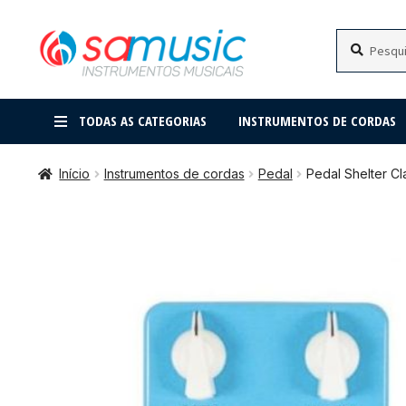
Pular
Pular
Pesquisar
Pesquisar
por:
para
para
navegação
o
conteúdo
TODAS AS CATEGORIAS
INSTRUMENTOS DE CORDAS
Início
Instrumentos de cordas
Pedal
Pedal Shelter Cl