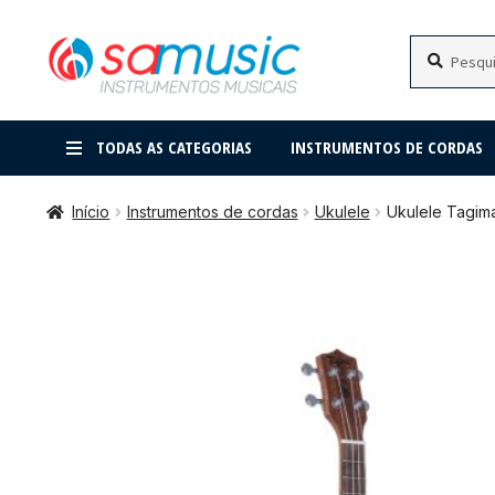
Pular
Pular
Pesquisar
Pesquisar
por:
para
para
navegação
o
conteúdo
TODAS AS CATEGORIAS
INSTRUMENTOS DE CORDAS
Início
Instrumentos de cordas
Ukulele
Ukulele Tagim