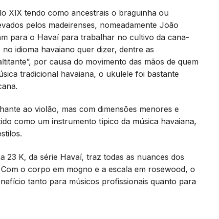
lo XIX tendo como ancestrais o braguinha ou
 levados pelos madeirenses, nomeadamente João
m para o Havaí para trabalhar no cultivo da cana-
, no idioma havaiano quer dizer, dentre as
saltitante”, por causa do movimento das mãos de quem
úsica tradicional havaiana, o ukulele foi bastante
cana.
lhante ao violão, mas com dimensões menores e
cido como um instrumento típico da música havaiana,
tilos.
 23 K, da série Havaí, traz todas as nuances dos
o. Com o corpo em mogno e a escala em rosewood, o
efício tanto para músicos profissionais quanto para