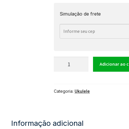
Simulação de frete
Ukulele
Adicionar ao 
Tagima
Categoria:
Ukulele
23K
NTS
Informação adicional
quantidade