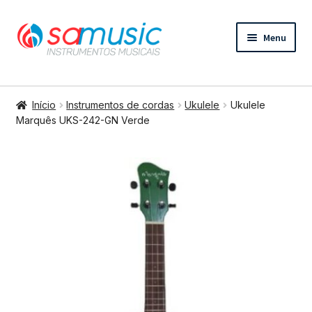
Pular
Pular
Menu
para
para
navegação
o
conteúdo
Expandi
Instrumentos de cordas
menu
Início
Instrumentos de cordas
Ukulele
Ukulele
descend
Expandi
Marquês UKS-242-GN Verde
Bateria e percussão
menu
descend
Expandi
Teclados e Sopros
menu
descend
Expandi
Áudio e Tecnologia
menu
descend