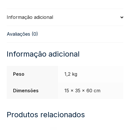
242-
Informação adicional
GN
Avaliações (0)
Verde
quantidade
Informação adicional
Peso
1,2 kg
Dimensões
15 × 35 × 60 cm
Produtos relacionados