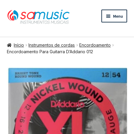
Pular
Pular
Menu
para
para
navegação
o
conteúdo
Expandi
Instrumentos de cordas
menu
Início
Instrumentos de cordas
Encordoamento
descend
Expandi
Encordoamento Para Guitarra D’Addario 012
Bateria e percussão
menu
descend
Expandi
Teclados e Sopros
menu
descend
Expandi
Áudio e Tecnologia
menu
descend