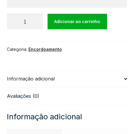
Encordoamento
Adicionar ao carrinho
Para
Categoria:
Encordoamento
Guitarra
D'Addario
Informação adicional
012
Avaliações (0)
quantidade
Informação adicional