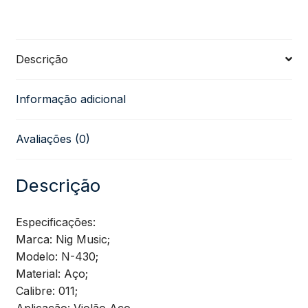
NIG
Descrição
Aço
Informação adicional
011
Avaliações (0)
Prata-
Silver
Descrição
quantidade
Especificações:
Marca: Nig Music;
Modelo: N-430;
Material: Aço;
Calibre: 011;