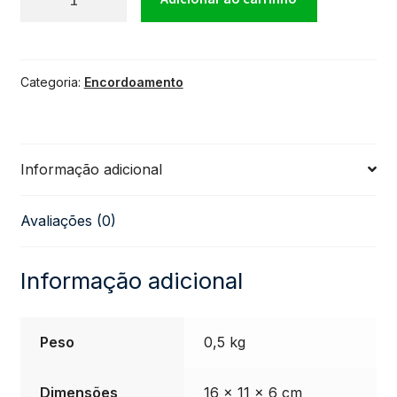
Elixir
Categoria:
Encordoamento
.012
Heavy
Informação adicional
para
Avaliações (0)
Guitarra
Nanoweb
Informação adicional
quantidade
Peso
0,5 kg
Dimensões
16 × 11 × 6 cm