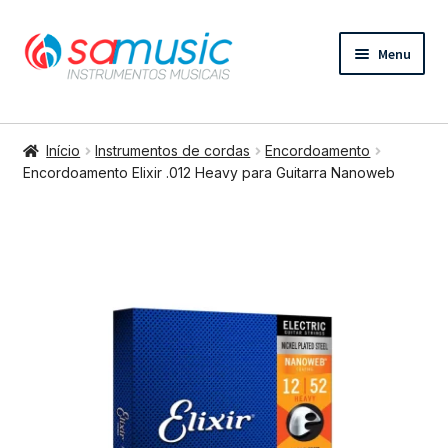
Pular
Pular
Menu
para
para
navegação
o
conteúdo
Expandi
Instrumentos de cordas
menu
Início
Instrumentos de cordas
Encordoamento
descend
Expandi
Encordoamento Elixir .012 Heavy para Guitarra Nanoweb
Bateria e percussão
menu
descend
Expandi
Teclados e Sopros
menu
descend
Expandi
Áudio e Tecnologia
menu
descend