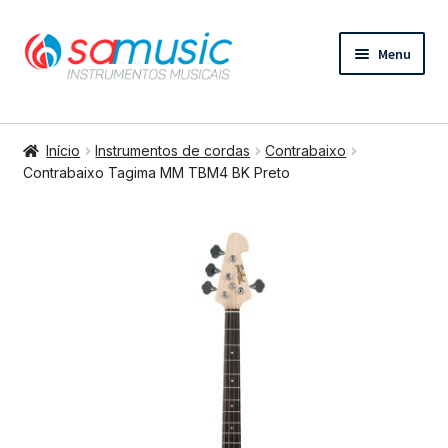
Pular
Pular
Menu
para
para
navegação
o
conteúdo
Expandi
Instrumentos de cordas
menu
Início
Instrumentos de cordas
Contrabaixo
descend
Expandi
Contrabaixo Tagima MM TBM4 BK Preto
Bateria e percussão
menu
descend
Expandi
Teclados e Sopros
menu
descend
Expandi
Áudio e Tecnologia
menu
descend