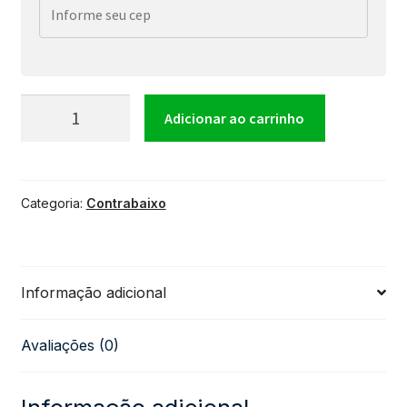
Contrabaixo
Adicionar ao carrinho
Tagima
Categoria:
Contrabaixo
MM
TBM4
Informação adicional
BK
Avaliações (0)
Preto
quantidade