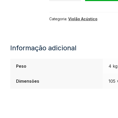
Tagima
Categoria:
Violão Acústico
Paraty-
NS
Informação adicional
Natural
quantidade
Peso
4 kg
Dimensões
105 