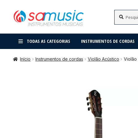
Pular
Pular
Pesquisar
Pesquisar
por:
para
para
navegação
o
conteúdo
TODAS AS CATEGORIAS
INSTRUMENTOS DE CORDAS
Início
Instrumentos de cordas
Violão Acústico
Violão