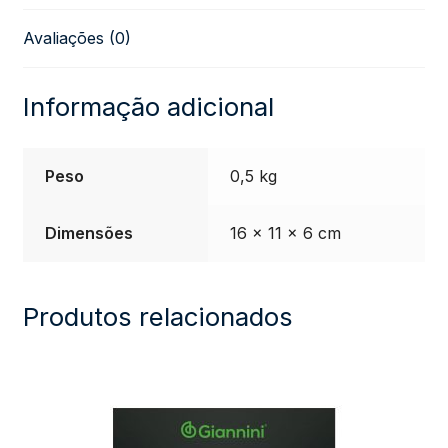
Avaliações (0)
Nylgut
Highg
Informação adicional
quantidade
Peso
0,5 kg
Dimensões
16 × 11 × 6 cm
Produtos relacionados