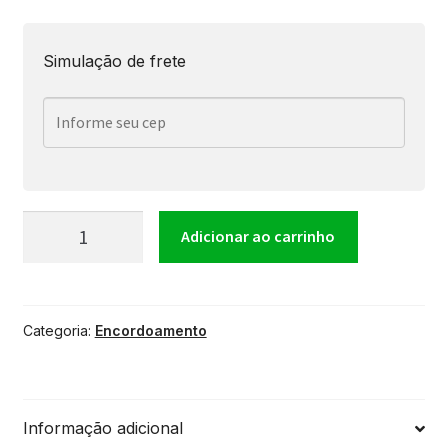
Simulação de frete
Encordoamento
Adicionar ao carrinho
Aquila
Categoria:
Encordoamento
Ukulele
Soprano
Informação adicional
Super