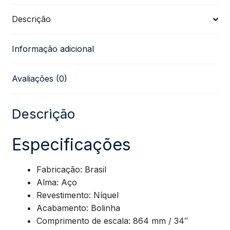
5
Descrição
cordas
Informação adicional
Giannini
Avaliações (0)
Nickel
Round
Descrição
Wound
Especificações
GEEBRL5
Fabricação: Brasil
Alma: Aço
(.040
Revestimento: Níquel
Acabamento: Bolinha
–
Comprimento de escala: 864 mm / 34″