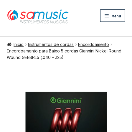
Pular
Pular
Menu
para
para
navegação
o
conteúdo
Expandi
Instrumentos de cordas
menu
Início
Instrumentos de cordas
Encordoamento
descend
Expandi
Encordoamento para Baixo 5 cordas Giannini Nickel Round
Bateria e percussão
Wound GEEBRL5 (.040 – .125)
menu
descend
Expandi
Teclados e Sopros
menu
descend
Expandi
Áudio e Tecnologia
menu
descend