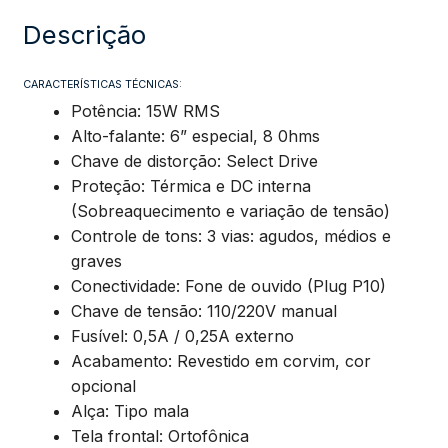
Mackintec
Descrição
-
CARACTERÍSTICAS TÉCNICAS:
Potência: 15W RMS
Verde
Alto-falante: 6” especial, 8 0hms
Chave de distorção: Select Drive
quantidade
Proteção: Térmica e DC interna
(Sobreaquecimento e variação de tensão)
Controle de tons: 3 vias: agudos, médios e
graves
Conectividade: Fone de ouvido (Plug P10)
Chave de tensão: 110/220V manual
Fusível: 0,5A / 0,25A externo
Acabamento: Revestido em corvim, cor
opcional
Alça: Tipo mala
Tela frontal: Ortofônica