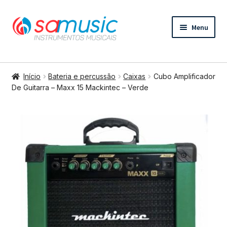
Pular
Pular
Menu
para
para
navegação
o
conteúdo
Expandi
Instrumentos de cordas
menu
Início
Bateria e percussão
Caixas
Cubo Amplificador
descend
Expandi
De Guitarra – Maxx 15 Mackintec – Verde
Bateria e percussão
menu
descend
Expandi
Teclados e Sopros
menu
descend
Expandi
Áudio e Tecnologia
menu
descend