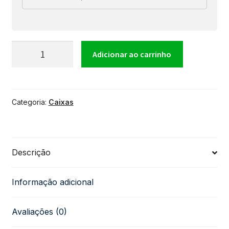
Cubo
Adicionar ao carrinho
Amplificador
Categoria:
Caixas
De
Guitarra
Descrição
-
Informação adicional
Maxx
Avaliações (0)
15