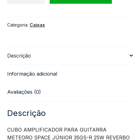
Amplificador
Categoria:
Caixas
para
Guitarra
Descrição
Meteoro
Informação adicional
Space
Avaliações (0)
Júnior
35GS-
Descrição
R
CUBO AMPLIFICADOR PARA GUITARRA
METEORO SPACE JÚNIOR 35GS-R 25W REVERBO