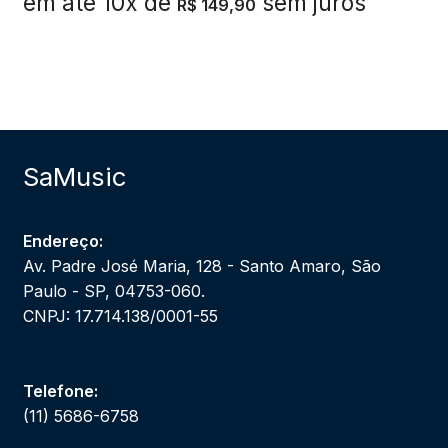
em até 10x de
sem juros
R$
149,90
SaMusic
Endereço:
Av. Padre José Maria, 128 - Santo Amaro, São
Paulo - SP, 04753-060.
CNPJ: 17.714.138/0001-55
Telefone:
(11) 5686-6758