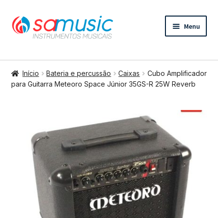
Pular
Pular
Menu
para
para
navegação
o
conteúdo
Expandi
Instrumentos de cordas
menu
Início
Bateria e percussão
Caixas
Cubo Amplificador
descend
Expandi
para Guitarra Meteoro Space Júnior 35GS-R 25W Reverb
Bateria e percussão
menu
descend
Expandi
Teclados e Sopros
menu
descend
Expandi
Áudio e Tecnologia
menu
descend