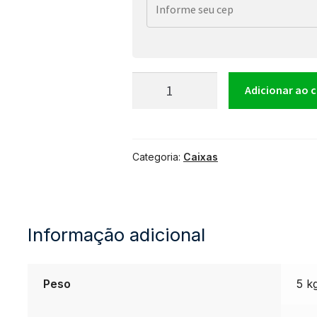
Amplificador
Adicionar ao 
de
Categoria:
Caixas
Som
Potência
Informação adicional
Profissional
300
Peso
5 k
W