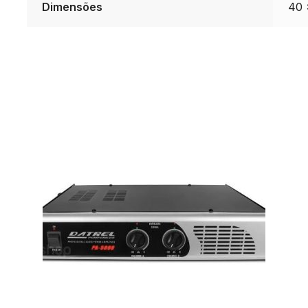
Dimensões
40 
Pa
1.800
-
Datrel
quantidade