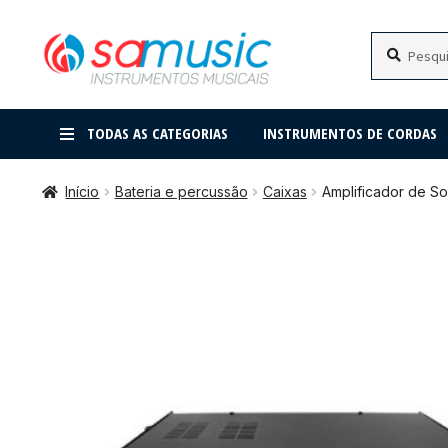
Pular
Pular
Pesquisar
Pesquisar
por:
para
para
navegação
o
conteúdo
TODAS AS CATEGORIAS
INSTRUMENTOS DE CORDAS
Início
Bateria e percussão
Caixas
Amplificador de So