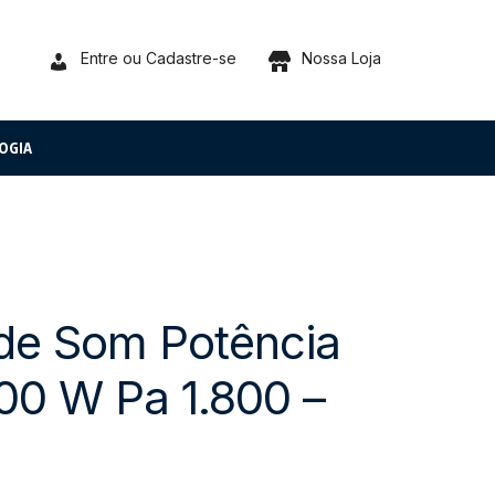
Entre ou Cadastre-se
Nossa Loja
OGIA
 de Som Potência
300 W Pa 1.800 –