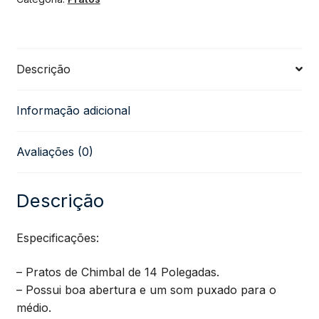
Chimbal
ProFire
Descrição
14''
Informação adicional
Alloy
Avaliações (0)
quantidade
Descrição
Especificações:
– Pratos de Chimbal de 14 Polegadas.
– Possui boa abertura e um som puxado para o
médio.