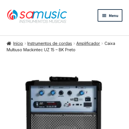
Pular
Pular
Menu
para
para
navegação
o
conteúdo
Expandi
Instrumentos de cordas
menu
Início
Instrumentos de cordas
Amplificador
Caixa
descend
Expandi
Multiuso Mackintec UZ 15 – BK Preto
Bateria e percussão
menu
descend
Expandi
Teclados e Sopros
menu
descend
Expandi
Áudio e Tecnologia
menu
descend