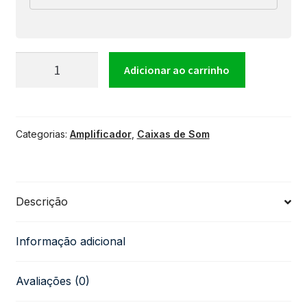
Caixa
Adicionar ao carrinho
Multiuso
Categorias:
Amplificador
,
Caixas de Som
Mackintec
UZ
Descrição
15
Informação adicional
-
Avaliações (0)
BK