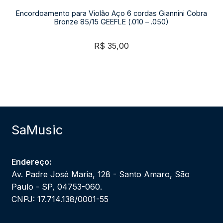
Encordoamento para Violão Aço 6 cordas Giannini Cobra
Bronze 85/15 GEEFLE (.010 – .050)
R$
35,00
SaMusic
Endereço:
Av. Padre José Maria, 128 - Santo Amaro, São
Paulo - SP, 04753-060.
CNPJ: 17.714.138/0001-55