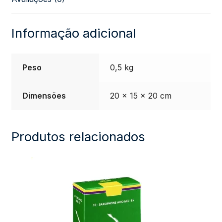
quantidade
Informação adicional
Peso
0,5 kg
Dimensões
20 × 15 × 20 cm
Produtos relacionados