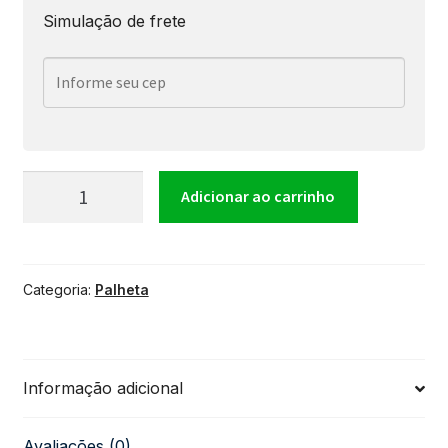
Simulação de frete
Palheta
Adicionar ao carrinho
Clarinet
Categoria:
Palheta
Plasticover
1.0
Informação adicional
D'Addario
Avaliações (0)