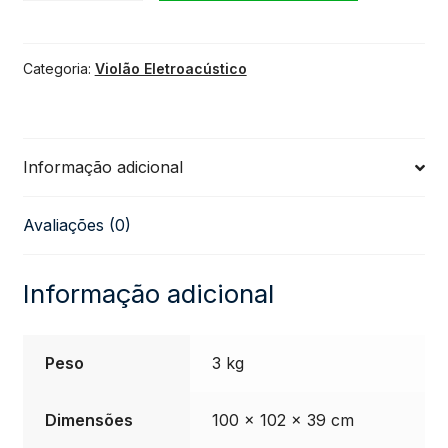
Eletroacústico
Categoria:
Violão Eletroacústico
Hofma
Folk
Informação adicional
HMF
Avaliações (0)
290
STNT
Informação adicional
quantidade
Peso
3 kg
Dimensões
100 × 102 × 39 cm