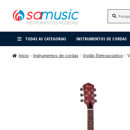
Pular
Pular
Pesquisar
Pesquisar
por:
para
para
navegação
o
conteúdo
TODAS AS CATEGORIAS
INSTRUMENTOS DE CORDAS
Início
Instrumentos de cordas
Violão Eletroacústico
V