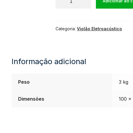
Violão
Adicionar ao 
Eletroacústico
Categoria:
Violão Eletroacústico
Hofma
HMF
Informação adicional
240
STRD
Peso
3 kg
quantidade
Dimensões
100 ×