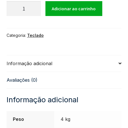
Teclado
Adicionar ao carrinho
Yamaha
Categoria:
Teclado
Psr-
Ew410
Informação adicional
Com
Avaliações (0)
76
Teclas
Informação adicional
quantidade
Peso
4 kg