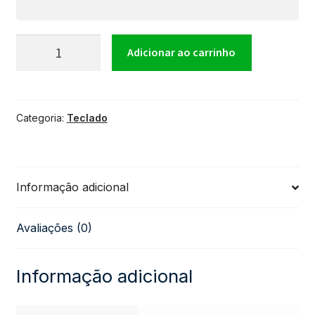
Teclado
Adicionar ao carrinho
Casio
Categoria:
Teclado
Standart
CT-
Informação adicional
X800
Avaliações (0)
61
Teclas
Informação adicional
Preto