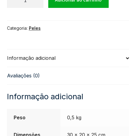
Evans
Categoria:
Peles
Uno
G2
Informação adicional
10''
Avaliações (0)
Polegadas
quantidade
Informação adicional
Peso
0,5 kg
Dimensões
30 × 20 × 25 cm