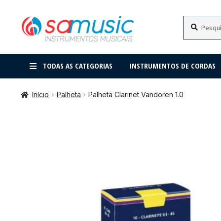
Pular
Pular
Pesquisar
Pesquisar
por:
para
para
navegação
o
conteúdo
TODAS AS CATEGORIAS
INSTRUMENTOS DE CORDAS
Início
Palheta
Palheta Clarinet Vandoren 1.0