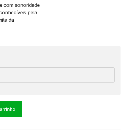
va com sonoridade
econhecíveis pela
mite da
carrinho