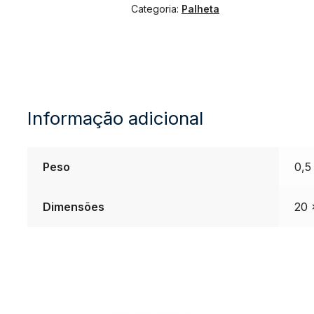
Categoria:
Palheta
Vandoren
1.0
quantidade
Informação adicional
Peso
0,5
Dimensões
20 