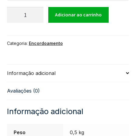
Encordoamento
Adicionar ao carrinho
SG
Categoria:
Encordoamento
.010
Níquel
Informação adicional
Hibrido
Avaliações (0)
(Hibrid)
para
Informação adicional
Guitarra
Peso
0,5 kg