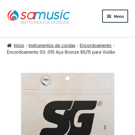
Pular
Pular
Menu
para
para
navegação
o
conteúdo
Expandi
Instrumentos de cordas
menu
Início
Instrumentos de cordas
Encordoamento
descend
Expandi
Encordoamento SG .010 Aço Bronze 85/15 para Violão
Bateria e percussão
menu
descend
Expandi
Teclados e Sopros
menu
descend
Expandi
Áudio e Tecnologia
menu
descend