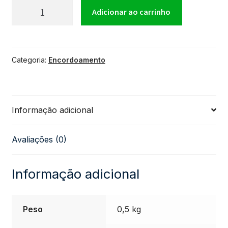
Encordoamento
Adicionar ao carrinho
SG
Categoria:
Encordoamento
.010
Aço
Informação adicional
Bronze
Avaliações (0)
85/15
para
Informação adicional
Violão
Peso
0,5 kg
quantidade