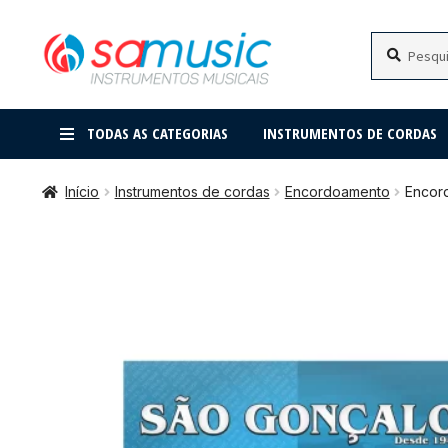
Pular
Pular
Pesquisar
Pesquisar
por:
para
para
navegação
o
conteúdo
TODAS AS CATEGORIAS
INSTRUMENTOS DE CORDAS
Início
Instrumentos de cordas
Encordoamento
Encord