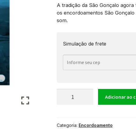
A tradição da São Gonçalo agora 
os encordoamentos São Gonçalo sã
som.
Simulação de frete
Encordoamento
Adicionar ao 
São
Categoria:
Encordoamento
Gonçalo