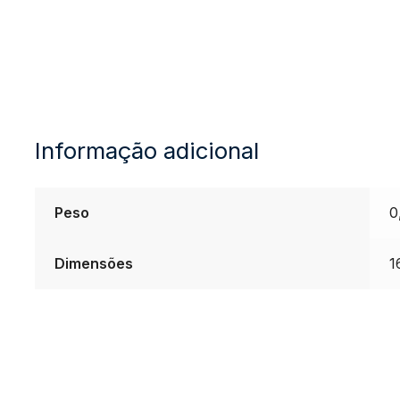
.010
Níquel
para
Informação adicional
Guitarra
quantidade
Peso
0
Dimensões
1