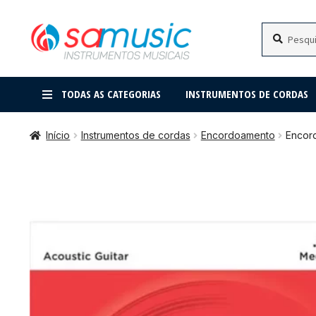
Pular
Pular
Pesquisar
Pesquisar
por:
para
para
navegação
o
conteúdo
TODAS AS CATEGORIAS
INSTRUMENTOS DE CORDAS
Início
Instrumentos de cordas
Encordoamento
Encor