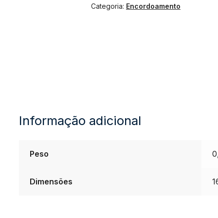
Categoria:
Encordoamento
Violão
D'Addario
Aço
013
Bronze
Informação adicional
quantidade
Peso
0
Dimensões
1