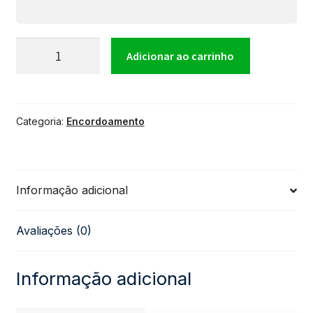
Encordoamento
Adicionar ao carrinho
Para
Categoria:
Encordoamento
Violão
D'Addario
Informação adicional
Aço
Avaliações (0)
011
Bronze
Informação adicional
quantidade