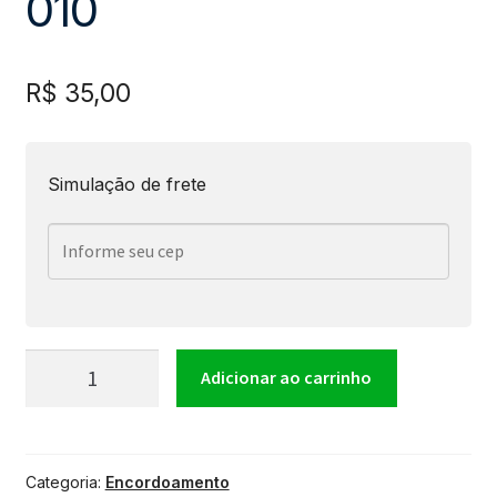
010
R$
35,00
Simulação de frete
Encordoamento
Adicionar ao carrinho
Para
Categoria:
Encordoamento
Guitarra