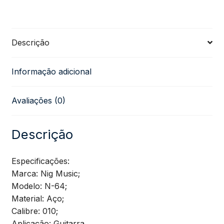
Elétrica
Descrição
NIG
Informação adicional
010
Avaliações (0)
quantidade
Descrição
Especificações:
Marca: Nig Music;
Modelo: N-64;
Material: Aço;
Calibre: 010;
Aplicação: Guitarra.