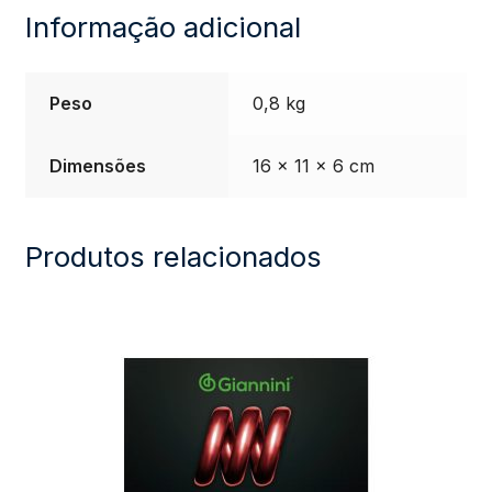
4
Informação adicional
Cordas
Peso
0,8 kg
Super
Dimensões
16 × 11 × 6 cm
Slinky
quantidade
Produtos relacionados