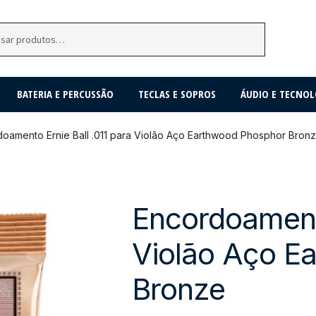
BATERIA E PERCUSSÃO
TECLAS E SOPROS
ÁUDIO E TECNOL
oamento Ernie Ball .011 para Violão Aço Earthwood Phosphor Bron
Encordoamento
Violão Aço E
Bronze