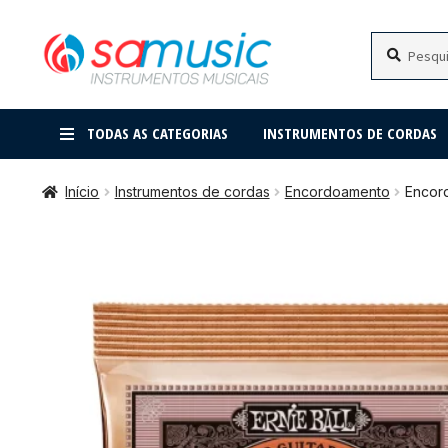
Pular
Pular
Pesquisar
Pesquisar
por:
para
para
navegação
o
conteúdo
TODAS AS CATEGORIAS
INSTRUMENTOS DE CORDAS
Início
Instrumentos de cordas
Encordoamento
Encord