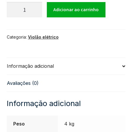
Violão
Adicionar ao carrinho
Tagima
Categoria:
Violão elétrico
TW-
25
Informação adicional
Folk-
Avaliações (0)
SB
Sunburst
Informação adicional
quantidade
Peso
4 kg