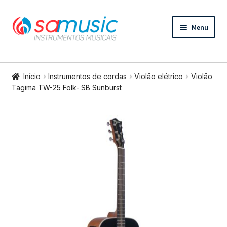
Pular
Pular
Menu
para
para
navegação
o
conteúdo
Expandi
Instrumentos de cordas
menu
Início
Instrumentos de cordas
Violão elétrico
Violão
descend
Expandi
Tagima TW-25 Folk- SB Sunburst
Bateria e percussão
menu
descend
Expandi
Teclados e Sopros
menu
descend
Expandi
Áudio e Tecnologia
menu
descend