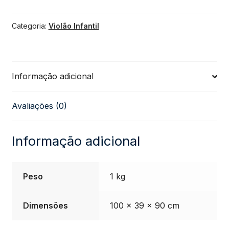
Infantil
Categoria:
Violão Infantil
PHX-
Personagens
Informação adicional
da
Avaliações (0)
Marvel
quantidade
Informação adicional
Peso
1 kg
Dimensões
100 × 39 × 90 cm