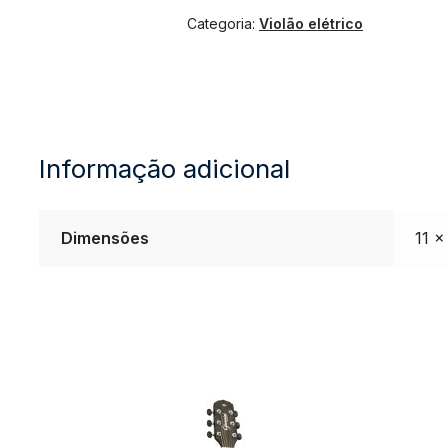
Categoria:
Violão elétrico
Tagima
Dallas
Tuner
Informação adicional
Aço
Dimensões
11 ×
-
SB
Sunburst
quantidade