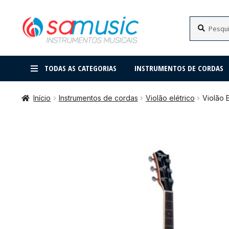
Pular
Pular
Pesquisar
Pesquisar
por:
para
para
navegação
o
conteúdo
TODAS AS CATEGORIAS
INSTRUMENTOS DE CORDAS
Início
Instrumentos de cordas
Violão elétrico
Violão 