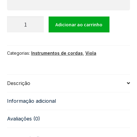
Viola
Adicionar ao carrinho
Eletroacústica
Categorias:
Instrumentos de cordas
,
Viola
Giannini
Start
Descrição
VS-
Informação adicional
14
Avaliações (0)
EQ
Natural