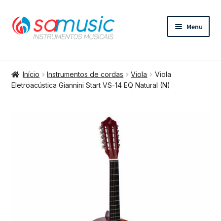
Pular
Pular
Menu
para
para
navegação
o
conteúdo
Expandi
Instrumentos de cordas
menu
Início
Instrumentos de cordas
Viola
Viola
descend
Expandi
Eletroacústica Giannini Start VS-14 EQ Natural (N)
Bateria e percussão
menu
descend
Expandi
Teclados e Sopros
menu
descend
Expandi
Áudio e Tecnologia
menu
descend