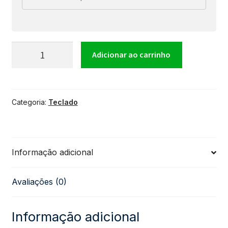
Teclado
Adicionar ao carrinho
Yamaha
Categoria:
Teclado
PSR-
F52
Informação adicional
61
Avaliações (0)
Teclas
com
Informação adicional