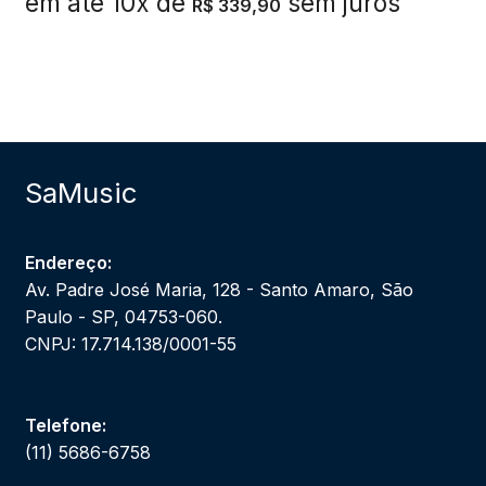
em até 10x de
sem juros
R$
339,90
SaMusic
Endereço:
Av. Padre José Maria, 128 - Santo Amaro, São
Paulo - SP, 04753-060.
CNPJ: 17.714.138/0001-55
Telefone:
(11) 5686-6758