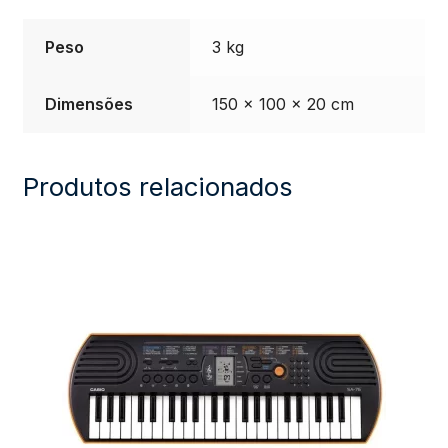
Fonte
Peso
3 kg
Bivolt
Dimensões
150 × 100 × 20 cm
-
Preto
Produtos relacionados
quantidade