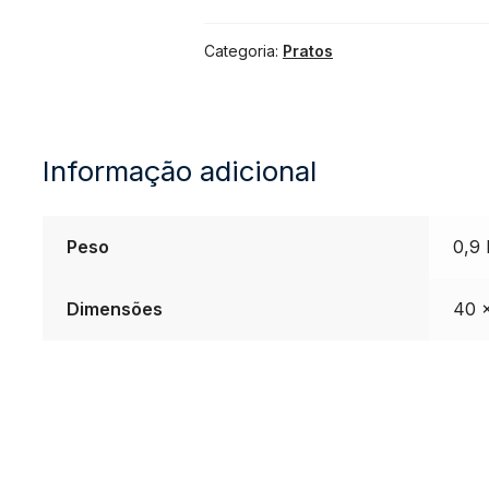
De
Categoria:
Pratos
Chimbal
Spanking
Informação adicional
Silent
14''
Peso
0,9 
quantidade
Dimensões
40 