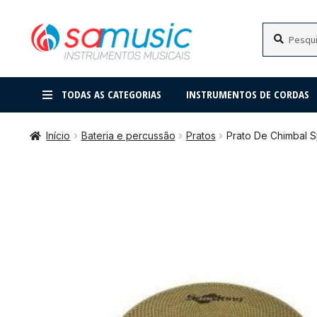
Pular
Pular
Pesquisar
Pesquisar
por:
para
para
navegação
o
conteúdo
TODAS AS CATEGORIAS
INSTRUMENTOS DE CORDAS
Início
Bateria e percussão
Pratos
Prato De Chimbal S